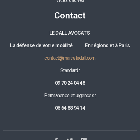
Vices cachés
Contact
LE DALL AVOCATS
La défense de votre mobilité E
n régions et à Paris
contact@maitreledall.com
Standard :
09 70 24 04 48
Permanence et urgences :
06 64 88 94 14