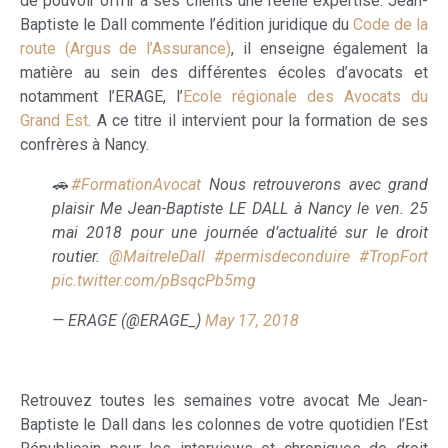
de pouvoir offrir à ses clients une réelle expertise. Jean-
Baptiste le Dall commente l’édition juridique du
Code de la
route (Argus de l’Assurance)
, il enseigne également la
matière au sein des différentes écoles d’avocats et
notamment l’ERAGE, l’
Ecole régionale des Avocats du
Grand Est
. A ce titre il intervient pour la formation de ses
confrères à Nancy.
🚗
#FormationAvocat
Nous retrouverons avec grand
plaisir Me Jean-Baptiste LE DALL à Nancy le ven. 25
mai 2018 pour une journée d’actualité sur le droit
routier.
@MaitreleDall
#permisdeconduire
#TropFort
pic.twitter.com/pBsqcPb5mg
— ERAGE (@ERAGE_)
May 17, 2018
Retrouvez toutes les semaines votre avocat Me Jean-
Baptiste le Dall dans les colonnes de votre quotidien l’Est