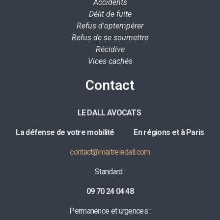
Accidents
Délit de fuite
Refus d'optempérer
Refus de se soumettre
Récidive
Vices cachés
Contact
LE DALL AVOCATS
La défense de votre mobilité E
n régions et à Paris
contact@maitreledall.com
Standard :
09 70 24 04 48
Permanence et urgences :