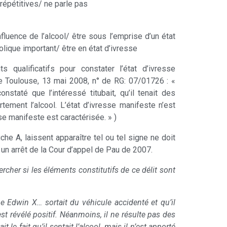
répétitives/ ne parle pas
nfluence de l’alcool/ être sous l’emprise d’un état
olique important/ être en état d’ivresse
 qualificatifs pour constater l’état d’ivresse
de Toulouse, 13 mai 2008, n° de RG: 07/01726 : «
nstaté que l’intéressé titubait, qu’il tenait des
tement l’alcool. L’état d’ivresse manifeste n’est
se manifeste est caractérisée. » )
iche A, laissent apparaître tel ou tel signe ne doit
un arrêt de la Cour d’appel de Pau de 2007.
ercher si les éléments constitutifs de ce délit sont
e Edwin X… sortait du véhicule accidenté et qu’il
st révélé positif. Néanmoins, il ne résulte pas des
e fait qu’il sentait l’alcool, mais il n’est apporté