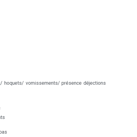
ant/ hoquets/ vomissements/ présence déjections
f
nts
 pas