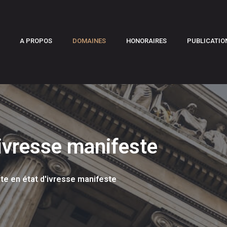
A PROPOS
DOMAINES
HONORAIRES
PUBLICATIO
'ivresse manifeste
te en état d'ivresse manifeste