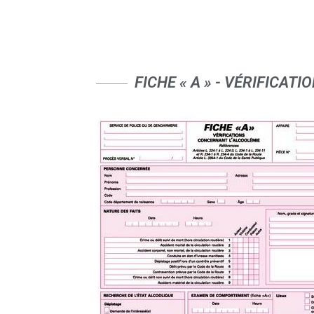
FICHE « A » - VÉRIFICA