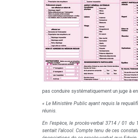
pas conduire systématiquement un juge à ent
« Le Ministère Public ayant requis la requalif
réunis.
En l’espèce, le procès-verbal 3714 / 01 du 
sentait l’alcool. Compte tenu de ces constata
énonciations de ce procès-verbal que Edwin X… 