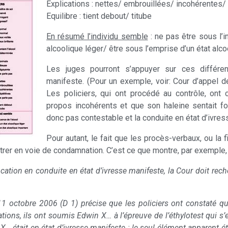
Explications : nettes/ embrouillées/ incohérentes/ 
Equilibre : tient debout/ titube
En résumé l’individu semble
: ne pas être sous l’i
alcoolique léger/ être sous l’emprise d’un état alco
Les juges pourront s’appuyer sur ces différents
manifeste. (Pour un exemple, voir: Cour d’appel 
Les policiers, qui ont procédé au contrôle, ont co
propos incohérents et que son haleine sentait for
donc pas contestable et la conduite en état d’ivres
Pour autant, le fait que les procès-verbaux, ou la f
rer en voie de condamnation. C’est ce que montre, par exemple, 
ication en conduite en état d’ivresse manifeste, la Cour doit rech
11 octobre 2006 (D 1) précise que les policiers ont constaté qu
tions, ils ont soumis Edwin X… à l’épreuve de l’éthylotest qui s’e
était en état d’ivresse manifeste : le seul élément apparent était l