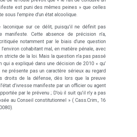
anifeste est puni des mêmes peines » que celles
te sous l’empire d’un état alcoolique.
aconique sur ce délit, puisqu’il ne définit pas
se manifeste. Cette absence de précision n’a,
 critiquée notamment par le biais d’une question
é, l’environ cohabitant mal, en matière pénale, avec
n stricte de la loi. Mais la question n’a pas passé
ion qui a expliqué dans une décision de 2010 « qu’
 ne présente pas un caractère sérieux au regard
es droits de la défense, dès lors que la preuve
l’état d’ivresse manifeste par un officier ou agent
pportée par le prévenu ; D’où il suit qu’il n’y a pas
osée au Conseil constitutionnel » ( Cass.Crim., 16
90080).