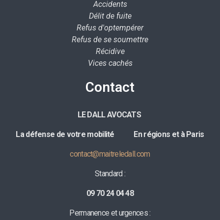
Accidents
Délit de fuite
Refus d'optempérer
Refus de se soumettre
Récidive
Vices cachés
Contact
LE DALL AVOCATS
La défense de votre mobilité E
n régions et à Paris
contact@maitreledall.com
Standard :
09 70 24 04 48
Permanence et urgences :