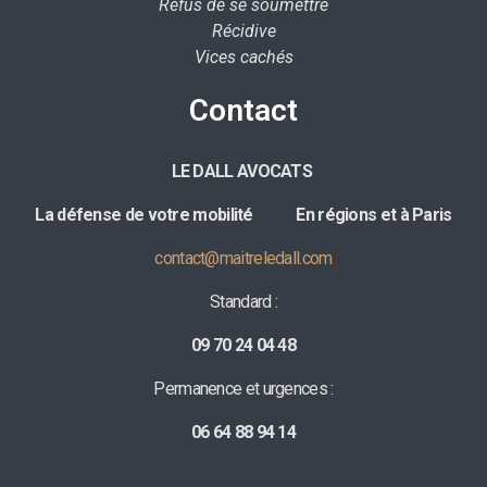
Refus de se soumettre
Récidive
Vices cachés
Contact
LE DALL AVOCATS
La défense de votre mobilité E
n régions et à Paris
contact@maitreledall.com
Standard :
09 70 24 04 48
Permanence et urgences :
06 64 88 94 14