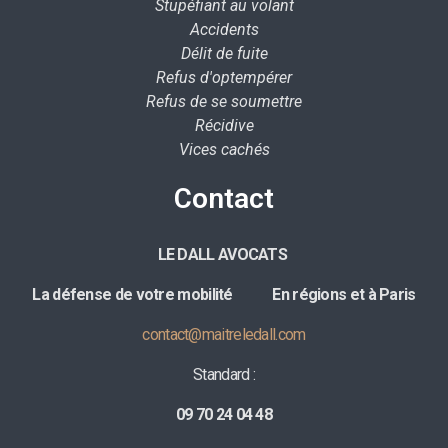
Stupéfiant au volant
Accidents
Délit de fuite
Refus d'optempérer
Refus de se soumettre
Récidive
Vices cachés
Contact
LE DALL AVOCATS
La défense de votre mobilité E
n régions et à Paris
contact@maitreledall.com
Standard :
09 70 24 04 48