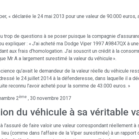
iper, « déclarée le 24 mai 2013 pour une valeur de 90.000 euros, 
 eu trop de questions à se poser puisque la compagnie d’assuranc
 a pu expliquer : « J’ai acheté ma Dodge Viper 1997 A9847QX à une
aux frais d’homologation. J’ai souscrit un crédit à la consomma
que Mr A a largement surestimé la valeur du véhicule ».
nscience qu’avait le demandeur de la valeur réelle du véhicule r
ressé le 24 juillet 2014 à la défenderesse, dans laquelle il a dé
uite reconnu l’avoir acheté pour la somme de 43.000 euros. »
ème
hambre 2
, 30 novembre 2017
tion du véhicule à sa véritable v
à l’assuré de faire valoir une valeur correspondant réellement à
lieu (comme dans l’affaire de la Viper surestimée) à un rapport 