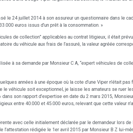
ssé le 24 juillet 2014 à son assureur un questionnaire dans le cad
3.000 euros issus d’un prêt à la consommation. »
es de collection” applicables au contrat litigieux, il était prévu
toire du véhicule aux frais de l’assuré, la valeur agréée corresp
isée à sa demande par Monsieur C A, “expert véhicules de collec
à quelques années à une époque où la cote d’une Viper n’était pas 
e le véhicule soit exceptionnel, je laisse les amateurs se ruer le
que « dans son rapport d’expertise en date du 2 mars 2015, Monsie
tigieux entre 40.000 et 45.000 euros, relevant que cette valeur n’a
hérente avec celle initialement déclarée par le demandeur lors d
 de l’attestation rédigée le 1er avril 2015 par Monsieur B Z lui-m