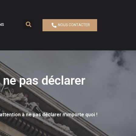
NS
NOUS CONTACTER
à ne pas déclarer
attention à ne pas déclarer n’importe quoi !