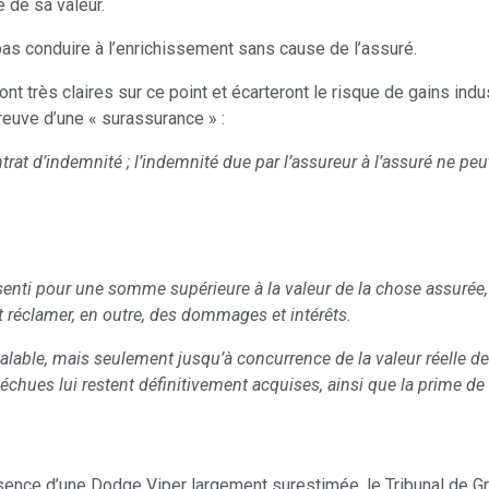
e de sa valeur.
 pas conduire à l’enrichissement sans cause de l’assuré.
 très claires sur ce point et écarteront le risque de gains indu
reuve d’une « surassurance » :
trat d’indemnité ; l’indemnité due par l’assureur à l’assuré ne pe
enti pour une somme supérieure à la valeur de la chose assurée, s’
et réclamer, en outre, des dommages et intérêts.
st valable, mais seulement jusqu’à concurrence de la valeur réelle d
échues lui restent définitivement acquises, ainsi que la prime de
résence d’une Dodge Viper largement surestimée, le Tribunal de 