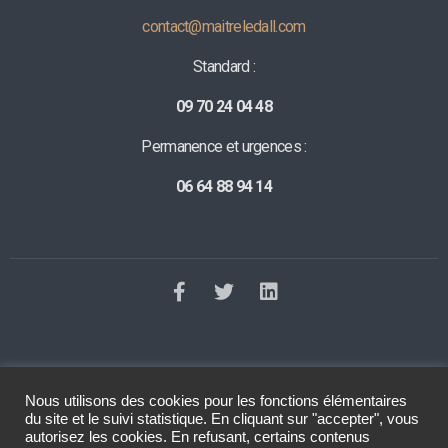
contact@maitreledall.com
Standard :
09 70 24 04 48
Permanence et urgences :
06 64 88 94 14
Nous utilisons des cookies pour les fonctions élémentaires
©2023 Tous droits réservés
Le Dall Avocat
. Réalisation
Raphaelle
du site et le suivi statistique. En cliquant sur "accepter", vous
Baut
autorisez les cookies. En refusant, certains contenus