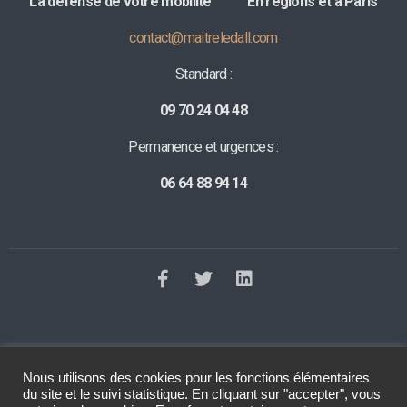
La défense de votre mobilité E
n régions et à Paris
contact@maitreledall.com
Standard :
09 70 24 04 48
Permanence et urgences :
06 64 88 94 14
Nous utilisons des cookies pour les fonctions élémentaires
©2023 Tous droits réservés
Le Dall Avocat
. Réalisation
Raphaelle
du site et le suivi statistique. En cliquant sur "accepter", vous