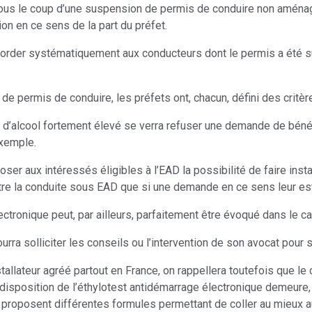
 sous le coup d’une suspension de permis de conduire non aménag
on en ce sens de la part du préfet.
ccorder systématiquement aux conducteurs dont le permis a été su
ermis de conduire, les préfets ont, chacun, défini des critères
 d’alcool fortement élevé se verra refuser une demande de bénéf
exemple.
er aux intéressés éligibles à l’EAD la possibilité de faire insta
ttre la conduite sous EAD que si une demande en ce sens leur est
ctronique peut, par ailleurs, parfaitement être évoqué dans le ca
rra solliciter les conseils ou l’intervention de son avocat pour so
tallateur agréé partout en France, on rappellera toutefois que le
à disposition de l’éthylotest antidémarrage électronique demeure, 
s proposent différentes formules permettant de coller au mieux a