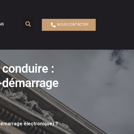
NS
NOUS CONTACTER
 conduire :
i-démarrage
-démarrage électronique) ?