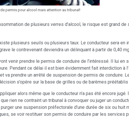
de permis pour alcool mais attention au tribunal!
sommation de plusieurs verres d’alcool, le risque est grand de se
xiste plusieurs seuils ou plusieurs taux. Le conducteur sera en infr
 grave le contrevenant deviendra un délinquant à partir de 0,40 mg d
nt venir prendre le permis de conduire de l’intéressé. Il lui en se
re. Pendant ce délai il est bien évidemment fait interdiction à l’
et va prendre un arrêté de suspension de permis de conduire. Le 
décision s’opère sur la base de grilles ou de barèmes préétablis
appliquer alors même que le conducteur n’a pas été encore jugé. I
que rien ne contraint un tribunal à convoquer ou juger un conduc
it purger une suspension préfectorale d’une durée de six ou huit
ues, se voir restituer son permis de conduire par les services p