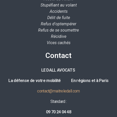
Stupéfiant au volant
Accidents
Délit de fuite
Refus d'optempérer
Refus de se soumettre
Récidive
Vices cachés
Contact
LE DALL AVOCATS
La défense de votre mobilité E
n régions et à Paris
contact@maitreledall.com
Standard :
09 70 24 04 48