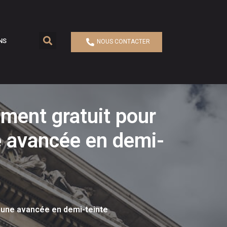
NS
NOUS CONTACTER
ment gratuit pour
e avancée en demi-
: une avancée en demi-teinte