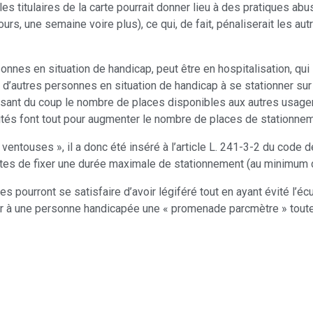
les titulaires de la carte pourrait donner lieu à des pratiques ab
s, une semaine voire plus), ce qui, de fait, pénaliserait les aut
nes en situation de handicap, peut être en hospitalisation, qui
d’autres personnes en situation de handicap à se stationner su
ant du coup le nombre de places disponibles aux autres usagers 
s font tout pour augmenter le nombre de places de stationnem
entouses », il a donc été inséré à l’article L. 241-3-2 du code d
entes de fixer une durée maximale de stationnement (au minimum 
 pourront se satisfaire d’avoir légiféré tout en ayant évité l’écue
 une personne handicapée une « promenade parcmètre » toutes 