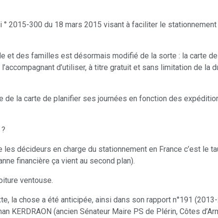
oi ° 2015-300 du 18 mars 2015 visant à faciliter le stationnement
iale et des familles est désormais modifié de la sorte : la cart
 l’accompagnant d’utiliser, à titre gratuit et sans limitation de l
 de la carte de planifier ses journées en fonction des expéditio
 ?
te les décideurs en charge du stationnement en France c’est le tau
nne financière ça vient au second plan).
oiture ventouse.
xte, la chose a été anticipée, ainsi dans son rapport n°191 (201
an KERDRAON (ancien Sénateur Maire PS de Plérin, Côtes d’Armo