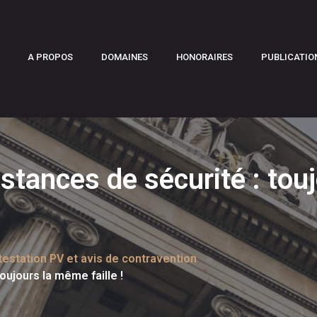
A PROPOS
DOMAINES
HONORAIRES
PUBLICATIO
stances de sécurité : to
estation PV et avis de contravention
oujours la même faille !