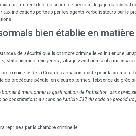
our non-respect des distances de sécurité, le juge du tribunal de p
ter aux indications portées par les agents verbalisateurs sur le p
ations…
ormais bien établie en matière
stances de sécurité que la chambre criminelle va initier une juris
es, stationnement dangereux, vitrage avant non conforme aux n
re criminelle de la Cour de cassation pointe pour la première f
de de procédure pénale, en d’autres termes, l’absence de précisi
 bornait à mentionner la qualification de l’infraction, sans préci
as de constatations au sens de l’article 537 du code de procédure 
rs reprises par la chambre criminelle.