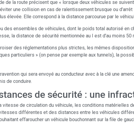
de de la route précisent que « lorsque deux véhicules se suivent
éviter une collision en cas de ralentissement brusque ou d’arrêt 
plus élevée. Elle correspond à la distance parcourue par le véhi
u des ensembles de véhicules, dont le poids total autorisé en c
sse, la distance de sécurité mentionnée au I est d’au moins 50 
croiser des réglementations plus strictes, les mêmes disposition
risques particuliers » (on pense par exemple aux tunnels), la poss
ntravention qui sera envoyé au conducteur avec à la clé une amen
mis de conduire.
stances de sécurité : une infrac
 vitesse de circulation du véhicule, les conditions matérielles d
esses différentes et des distances entre les véhicules différen
ouhaitant effaroucher un véhicule bouchonnant sur la file de gauc