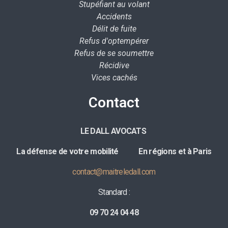
Stupéfiant au volant
Accidents
Délit de fuite
Refus d'optempérer
Refus de se soumettre
Récidive
Vices cachés
Contact
LE DALL AVOCATS
La défense de votre mobilité E
n régions et à Paris
contact@maitreledall.com
Standard :
09 70 24 04 48