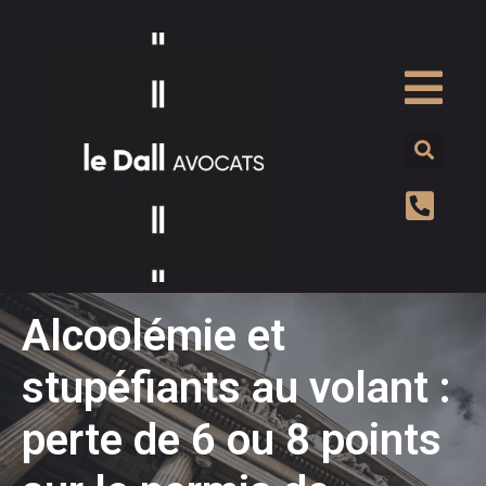
Alcoolémie et
stupéfiants au volant :
perte de 6 ou 8 points