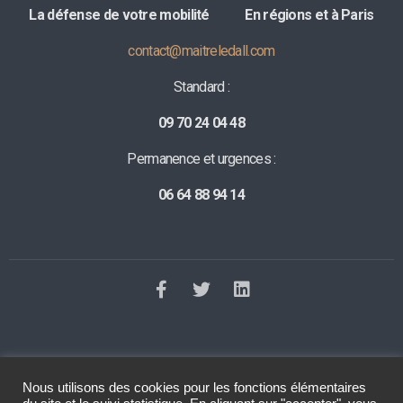
La défense de votre mobilité E
n régions et à Paris
contact@maitreledall.com
Standard :
09 70 24 04 48
Permanence et urgences :
06 64 88 94 14
Nous utilisons des cookies pour les fonctions élémentaires
©2023 Tous droits réservés
Le Dall Avocat
. Réalisation
Raphaelle