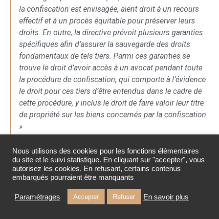
la confiscation est envisagée, aient droit à un recours
effectif et à un procès équitable pour préserver leurs
droits. En outre, la directive prévoit plusieurs garanties
spécifiques afin d’assurer la sauvegarde des droits
fondamentaux de tels tiers. Parmi ces garanties se
trouve le droit d’avoir accès à un avocat pendant toute
la procédure de confiscation, qui comporte à l’évidence
le droit pour ces tiers d’être entendus dans le cadre de
cette procédure, y inclus le droit de faire valoir leur titre
de propriété sur les biens concernés par la confiscation.
»
CJUE, 21 octobre 2021 affaires jointes n°845/19 et n°863/19
Nous utilisons des cookies pour les fonctions élémentaires
Okrazhna prokuratura – Varna
du site et le suivi statistique. En cliquant sur "accepter", vous
autorisez les cookies. En refusant, certains contenus
embarqués pourraient être manquants
Mais le récent mouvement jurisprudentiel n’émane pas
que la CJUE, le Conseil constitutionnel a été saisi de toute
Paramétrages
En savoir plus
Accepter
Refuser
une série de Questions prioritaires de constitutionnalité
qui ont conduit à une censure des dispositions du Code