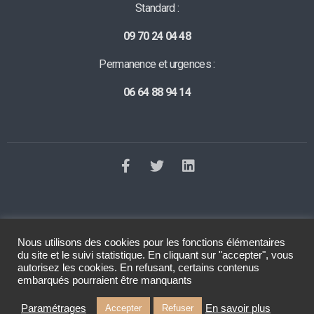
Standard :
09 70 24 04 48
Permanence et urgences :
06 64 88 94 14
Nous utilisons des cookies pour les fonctions élémentaires
©2023 Tous droits réservés
Le Dall Avocat
. Réalisation
Raphaelle
du site et le suivi statistique. En cliquant sur "accepter", vous
Baut
autorisez les cookies. En refusant, certains contenus
embarqués pourraient être manquants
Paramétrages
En savoir plus
Accepter
Refuser