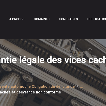
A PROPOS
DOMAINES
HONORAIRES
PUBLICATIO
ntie légale des vices cac
Vente automobile Obligation de délivrance
...
cachés et délivrance non conforme