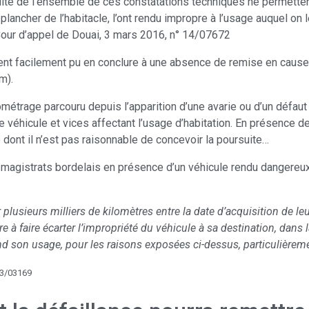
ésulte de l’ensemble de ces constatations techniques ne permetten
 plancher de l’habitacle, l’ont rendu impropre à l’usage auquel on 
Cour d’appel de Douai, 3 mars 2016, n° 14/07672
ment facilement pu en conclure à une absence de remise en cause 
m).
lométrage parcouru depuis l’apparition d’une avarie ou d’un défaut
de véhicule et vices affectant l’usage d’habitation. En présence
 dont il n’est pas raisonnable de concevoir la poursuite…
s magistrats bordelais en présence d’un véhicule rendu dangereux
r plusieurs milliers de kilomètres entre la date d’acquisition de l
 à faire écarter l’impropriété du véhicule à sa destination, dans la
rend son usage, pour les raisons exposées ci-dessus, particulièrem
13/03169