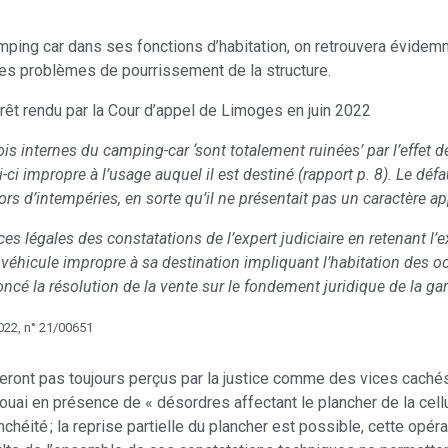
mping car dans ses fonctions d’habitation, on retrouvera évidem
: des problèmes de pourrissement de la structure.
arrêt rendu par la Cour d’appel de Limoges en juin 2022
ois internes du camping-car ‘sont totalement ruinées’ par l’effet de
ui-ci impropre à l’usage auquel il est destiné (rapport p. 8). Le déf
lors d’intempéries, en sorte qu’il ne présentait pas un caractère ap
es légales des constatations de l’expert judiciaire en retenant l’
e véhicule impropre à sa destination impliquant l’habitation des oc
ncé la résolution de la vente sur le fondement juridique de la ga
022, n° 21/00651
eront pas toujours perçus par la justice comme des vices caché
ouai en présence de « désordres affectant le plancher de la cellul
tanchéité ; la reprise partielle du plancher est possible, cette opéra