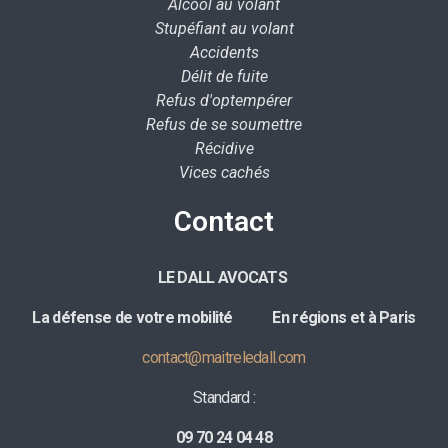
Alcool au volant
Stupéfiant au volant
Accidents
Délit de fuite
Refus d'optempérer
Refus de se soumettre
Récidive
Vices cachés
Contact
LE DALL AVOCATS
La défense de votre mobilité E
n régions et à Paris
contact@maitreledall.com
Standard :
09 70 24 04 48