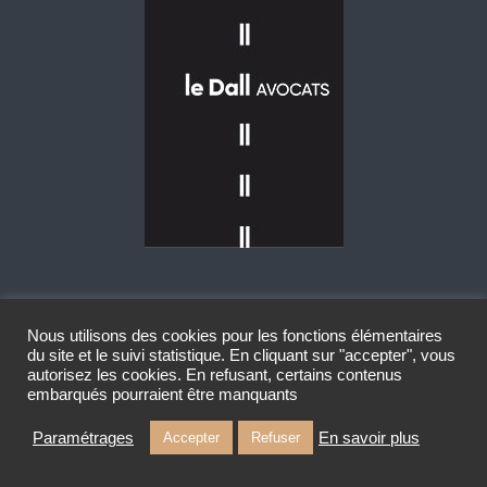
A propos du cabinet
Nous utilisons des cookies pour les fonctions élémentaires
du site et le suivi statistique. En cliquant sur "accepter", vous
autorisez les cookies. En refusant, certains contenus
Accueil
embarqués pourraient être manquants
A propos
Paramétrages
En savoir plus
Accepter
Refuser
Domaines d'intervention
Tarifs / honoraires