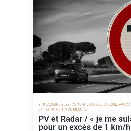
9 NOVEMBRE 2022
-
AVOCAT EXCÈS DE VITESSE
,
AVOCAT
ET INSTRUMENTS DE MESURE
PV et Radar / « je me su
pour un excès de 1 km/h »