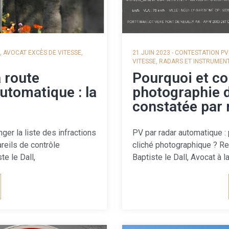
,
AVOCAT EXCÈS DE VITESSE
,
21 JUIN 2023
-
CONTESTATION PV
VITESSE
,
RADARS ET INSTRUMEN
a route
Pourquoi et c
utomatique : la
photographie d
constatée par 
nger la liste des infractions
PV par radar automatique :
areils de contrôle
cliché photographique ? Re
e le Dall,
Baptiste le Dall, Avocat à l