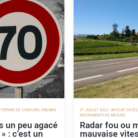
 PERMIS DE CONDUIRE
,
RADARS
31 JUILLET 2022
-
AVOCAT EXCÈS 
INSTRUMENTS DE MESURE
is un peu agacé
Radar fou ou m
 : c’est un
mauvaise vitess