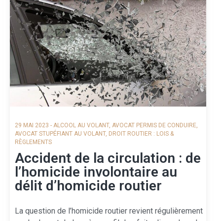
29 MAI 2023
-
ALCOOL AU VOLANT
,
AVOCAT PERMIS DE CONDUIRE
,
AVOCAT STUPÉFIANT AU VOLANT
,
DROIT ROUTIER : LOIS &
RÈGLEMENTS
Accident de la circulation : de
l’homicide involontaire au
délit d’homicide routier
La question de l’homicide routier revient régulièrement